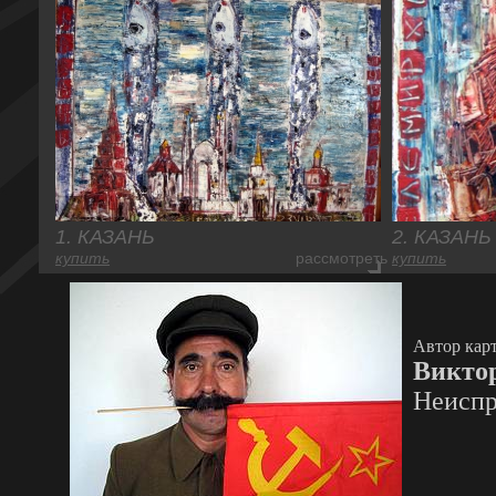
1. КАЗАНЬ
2. КАЗАНЬ
купить
рассмотреть
купить
Автор кар
Викто
Неиспр